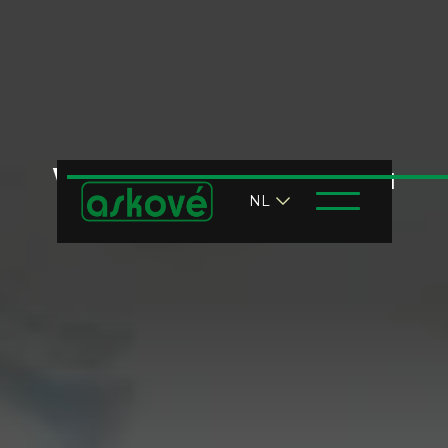
We horen graag van u
NL