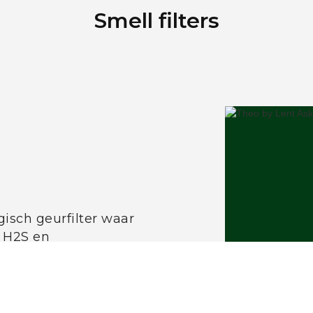
Smell filters
isch geurfilter waar
 H2S en
ateriaal (lavastenen)
fen in de vuile lucht