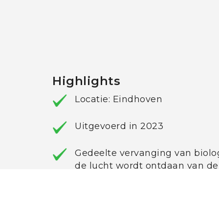
Highlights
Locatie: Eindhoven
Uitgevoerd in 2023
Gedeelte vervanging van biolog
de lucht wordt ontdaan van de
geurcomponenten.
Geurfilters gevuld met dragerm
waarop bacteriën leven die stof