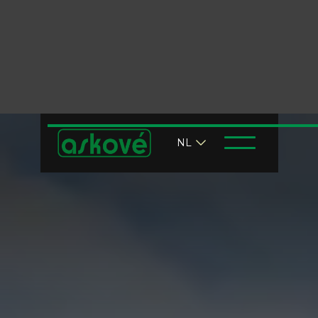
Geurfilters
NL